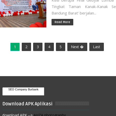
KBB berupa 'Final Gebyar Lomba 
Tingkat Taman Kanak-Kanak Se
Bandung Barat' berjalan...
Read More
1
2
3
4
5
Next �
Last
SEO Company Burbank
Download APK Aplikasi
download APK -->
AHZA photography