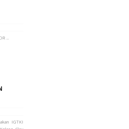
R ...
N
dakan IGTKI