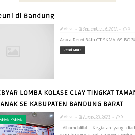
euni di Bandung
Ahza
September 16, 2023
0
Acara Reuni 54th CT SKMA. 69 BOGO
Read More
EBYAR LOMBA KOLASE CLAY TINGKAT TAMA
KANAK SE-KABUPATEN BANDUNG BARAT
Ahza
August 23, 2023
0
ANAK-KANAK
Alhamdulillah, Kegiatan yang dia