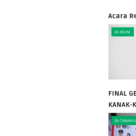
Acara R
REUNI
FINAL G
KANAK-
TAMAN K