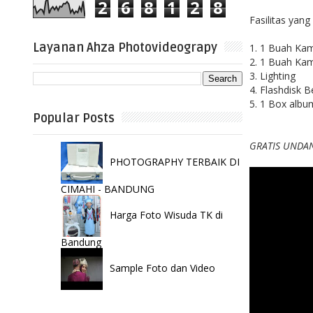
2
6
8
1
2
8
Fasilitas yang
Layanan Ahza Photovideograpy
1. 1 Buah K
2. 1 Buah Ka
3. Lighting
4. Flashdisk B
5. 1 Box albu
Popular Posts
GRATIS UNDA
PHOTOGRAPHY TERBAIK DI
CIMAHI - BANDUNG
Harga Foto Wisuda TK di
Bandung
Sample Foto dan Video